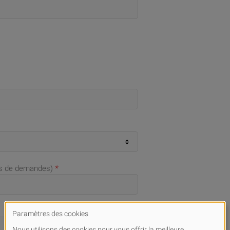
as de demandes)
*