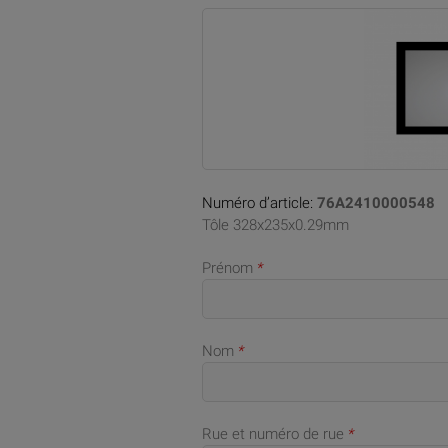
Numéro d’article:
76A2410000548
Tôle 328x235x0.29mm
Prénom
*
Nom
*
Rue et numéro de rue
*