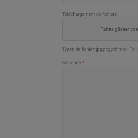
Téléchargement de fichiers
Faites glisser vo
Types de fichier: jpg,png,pdf,mp4; Ta
Message
*