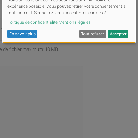
s fichiers ou
Parcourir
ille de fichier maximum: 10 MB