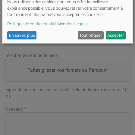
Numéro de téléphone portable (en cas de demandes)
*
Adresse email
*
Téléchargement de fichiers
Faites glisser vos fichiers ou
Parcourir
Types de fichier: jpg,png,pdf,mp4; Taille de fichier maximum: 10
MB
Message
*