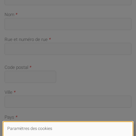
Nom
*
Rue et numéro de rue
*
Code postal
*
Ville
*
Pays
*