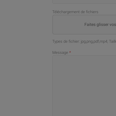
Téléchargement de fichiers
Faites glisser vo
Types de fichier: jpg,png,pdf,mp4; Ta
Message
*