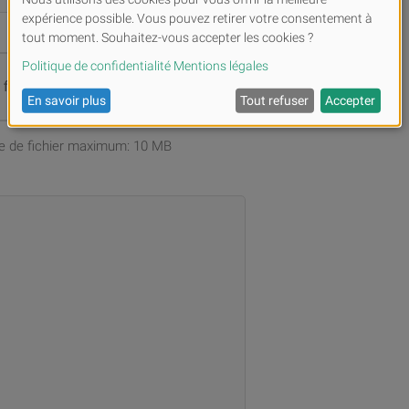
s fichiers ou
Parcourir
ille de fichier maximum: 10 MB