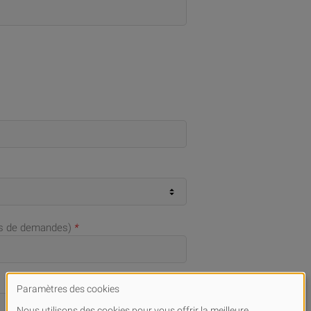
as de demandes)
*