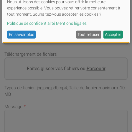
Numéro de téléphone portable (en cas de demandes)
*
Adresse email
*
Téléchargement de fichiers
Faites glisser vos fichiers ou
Parcourir
Types de fichier: jpg,png,pdf,mp4; Taille de fichier maximum: 10
MB
Message
*