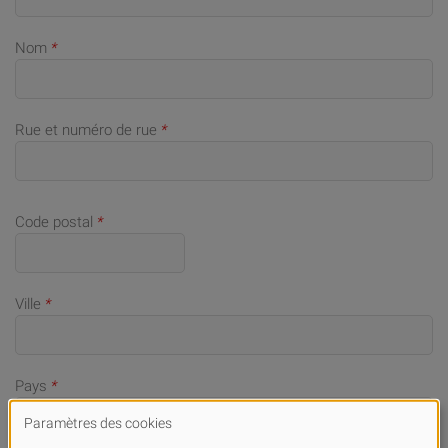
Nom
*
Rue et numéro de rue
*
Code postal
*
Ville
*
Pays
*