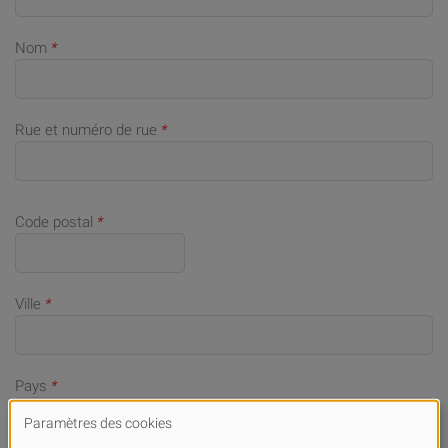
Nom
*
Rue et numéro de rue
*
Code postal
*
Ville
*
Pays
*