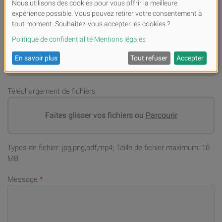
Numéro de téléphone portable (en cas de demandes)
*
Adresse email
*
Téléchargement de fichiers
Faites glisser vos fichiers ou
Parcourir
Types de fichier: jpg,png,pdf,mp4; Taille de fichier maximum: 10
MB
Message
*