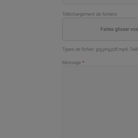
Téléchargement de fichiers
Faites glisser vo
Types de fichier: jpg,png,pdf,mp4; Ta
Message
*