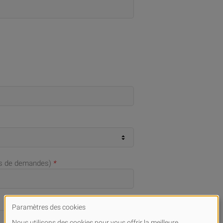
as de demandes)
*