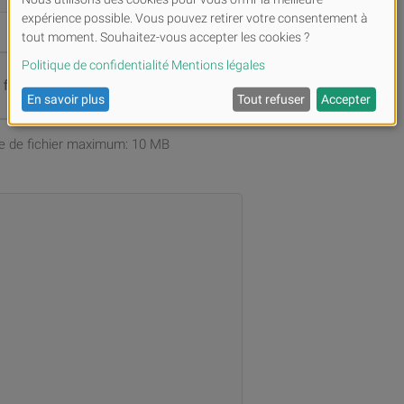
s fichiers ou
Parcourir
ille de fichier maximum: 10 MB