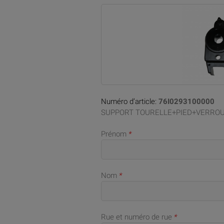
Numéro d’article:
76I0293100000
SUPPORT TOURELLE+PIED+VERRO
Prénom
*
Nom
*
Rue et numéro de rue
*