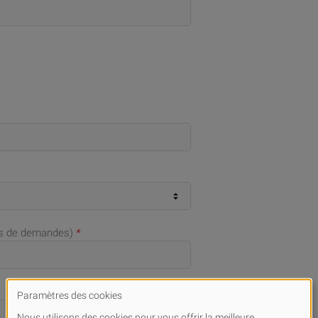
as de demandes)
*