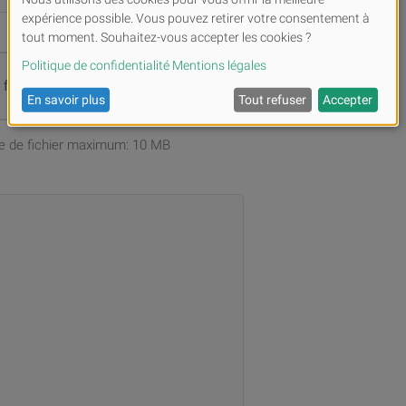
s fichiers ou
Parcourir
ille de fichier maximum: 10 MB