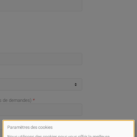
as de demandes)
*