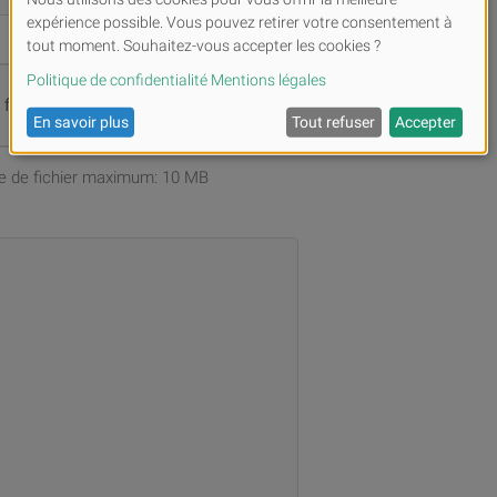
s fichiers ou
Parcourir
ille de fichier maximum: 10 MB