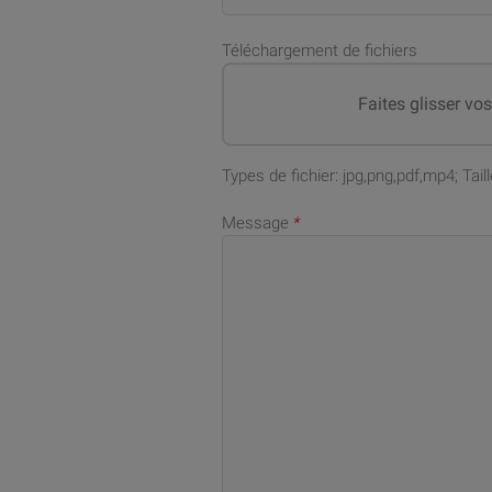
Téléchargement de fichiers
Faites glisser vo
Types de fichier: jpg,png,pdf,mp4; Ta
Message
*