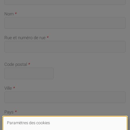
Nom
*
Rue et numéro de rue
*
Code postal
*
Ville
*
Pays
*