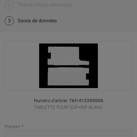
2
Thème: Pièces détachées
3
Saisie de données
Numéro d’article:
76I1412200006
TABLETTE FOUR SUP+INF BLANC
Prénom
*