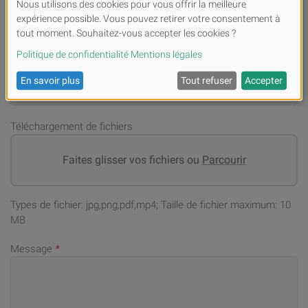
Numéro de téléphone portable (en cas de demandes)
*
Adresse email
*
Téléchargement de fichiers
Faites glisser vos fichiers ou
Parcourir
Types de fichier: jpg,png,pdf,mp4; Taille de fichier maximum: 10
MB
Message
*