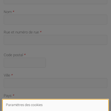
Nom
*
Rue et numéro de rue
*
Code postal
*
Ville
*
Pays
*