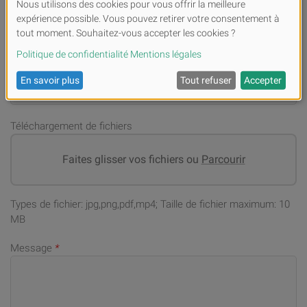
Numéro de téléphone portable (en cas de demandes)
*
Adresse email
*
Téléchargement de fichiers
Faites glisser vos fichiers ou
Parcourir
Types de fichier: jpg,png,pdf,mp4; Taille de fichier maximum: 10
MB
Message
*