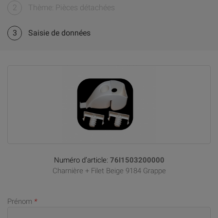
2
Thème: Pièces détachées
3
Saisie de données
Numéro d’article:
76I1503200000
Charnière + Filet Beige 9184 Grappe
Prénom
*