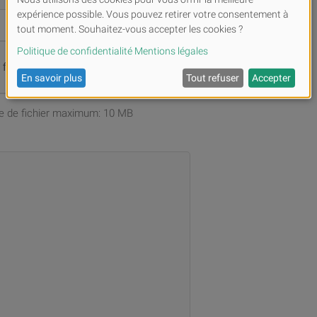
s fichiers ou
Parcourir
ille de fichier maximum: 10 MB