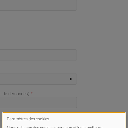
as de demandes)
*