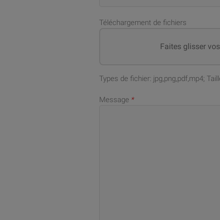
Téléchargement de fichiers
Faites glisser vo
Types de fichier: jpg,png,pdf,mp4; Ta
Message
*