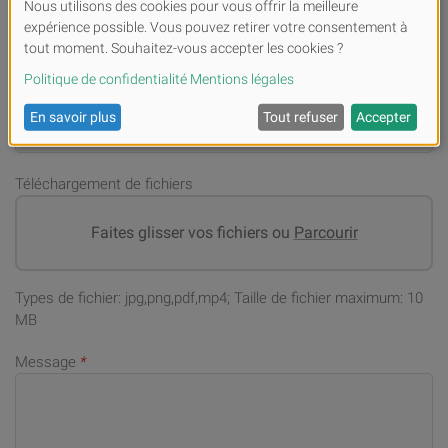
Numéro de téléphone portable (en cas de demandes)
*
Adresse email
*
Téléchargement de fichiers
Faites glisser vos fichiers ou
Parcourir
Types de fichier: jpg,png,pdf,mp4; Taille de fichier maximum: 10
MB
Message
*