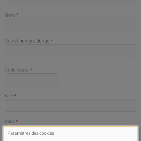
Nom
*
Rue et numéro de rue
*
Code postal
*
Ville
*
Pays
*