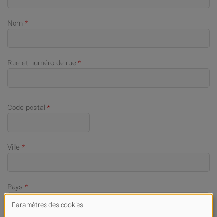
Nom
*
Rue et numéro de rue
*
Code postal
*
Ville
*
Pays
*