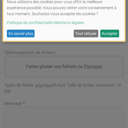
Numéro de téléphone portable (en cas de demandes)
*
Adresse email
*
Téléchargement de fichiers
Faites glisser vos fichiers ou
Parcourir
Types de fichier: jpg,png,pdf,mp4; Taille de fichier maximum: 10
MB
Message
*