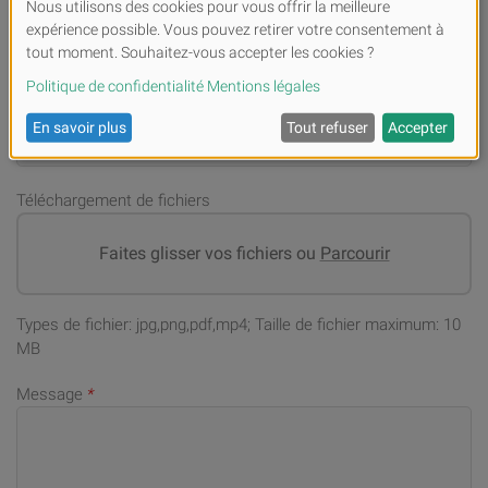
Numéro de téléphone portable (en cas de demandes)
*
Adresse email
*
Téléchargement de fichiers
Faites glisser vos fichiers ou
Parcourir
Types de fichier: jpg,png,pdf,mp4; Taille de fichier maximum: 10
MB
Message
*