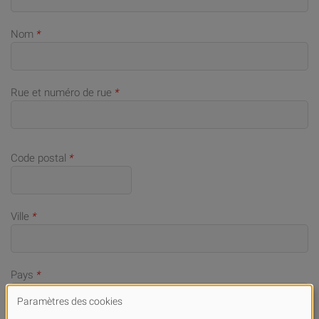
Nom
*
Rue et numéro de rue
*
Code postal
*
Ville
*
Pays
*