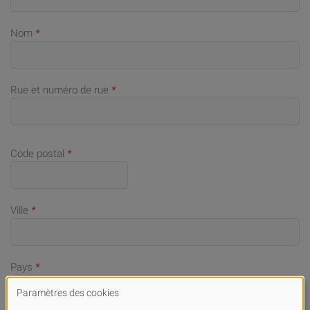
Nom
*
Rue et numéro de rue
*
Code postal
*
Ville
*
Pays
*