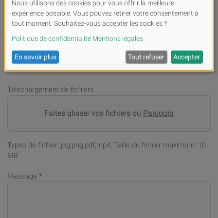
Numéro de téléphone portable (en cas de demandes)
*
Adresse email
*
Téléchargement de fichiers
Faites glisser vos fichiers ou
Parcourir
Types de fichier: jpg,png,pdf,mp4; Taille de fichier maximum: 10
MB
Message
*