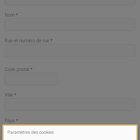
Nom
*
Rue et numéro de rue
*
Code postal
*
Ville
*
Pays
*