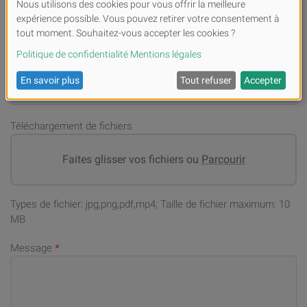
Numéro de téléphone portable (en cas de demandes)
*
Adresse email
*
Téléchargement de fichiers
Faites glisser vos fichiers ou
Parcourir
Types de fichier: jpg,png,pdf,mp4; Taille de fichier maximum: 10
MB
Message
*