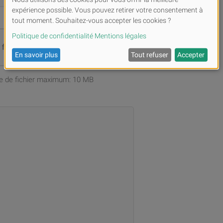
s fichiers ou
Parcourir
ille de fichier maximum: 10 MB