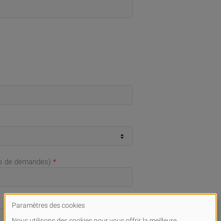
as de demandes)
*