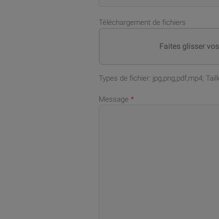
Téléchargement de fichiers
Faites glisser vo
Types de fichier: jpg,png,pdf,mp4; Ta
Message
*