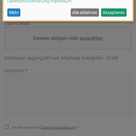
Datei-Upload
Dateien ablegen oder
auswählen
Dateitypen: jpg,png,pdf,mp4; Maximale Dateigröße: 10 MB
Nachricht
*
Ich akzeptiere die
Datenschutzerklärung
*