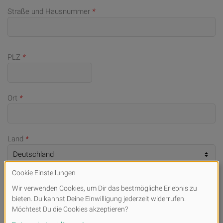
Straße und Hausnummer
*
PLZ
*
Ort
*
Land
*
Telefonnummer (bei Rückfragen)
E-Mail
*