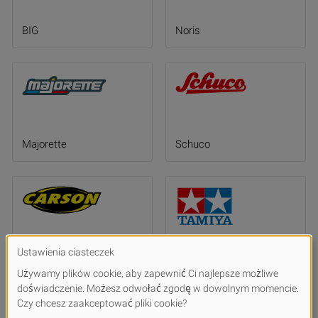
BIG
Noris
Majorette
Schuco
Carson
Tamiya