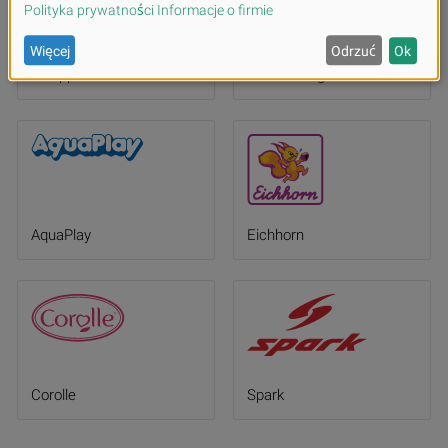
Schipper
Zoch Verlag
AquaPlay
Eichhorn
Corolle
Spark