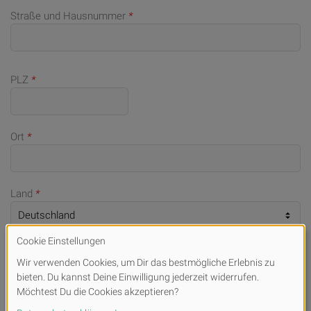
Straße und Hausnummer
*
PLZ
*
Ort
*
Land
*
Telefonnummer (bei Rückfragen)
E-Mail
*