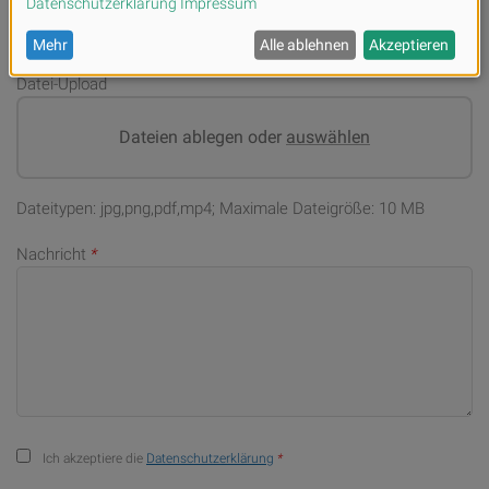
Datei-Upload
Dateien ablegen oder
auswählen
Dateitypen: jpg,png,pdf,mp4; Maximale Dateigröße: 10 MB
Nachricht
*
Ich akzeptiere die
Datenschutzerklärung
*