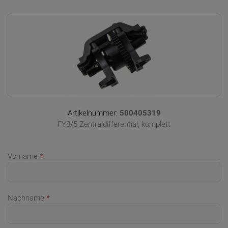
Artikelnummer:
500405319
FY8/5 Zentraldifferential, komplett
Vorname
*
Nachname
*