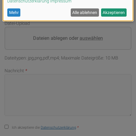
Datei-Upload
Dateien ablegen oder
auswählen
Dateitypen: jpg,png,pdf,mp4; Maximale Dateigröße: 10 MB
Nachricht
*
Ich akzeptiere die
Datenschutzerklärung
*