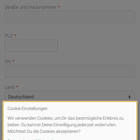
Straße und Hausnummer
*
PLZ
*
Ort
*
Land
*
Telefonnummer (bei Rückfragen)
E-Mail
*