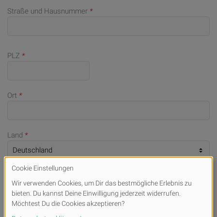
Straße und Hausnummer
*
PLZ
*
Ort
*
Land
*
Telefonnummer (bei Rückfragen)
E-Mail
*