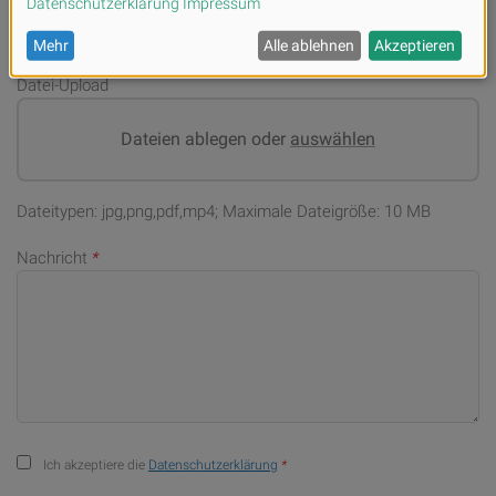
Datei-Upload
Dateien ablegen oder
auswählen
Dateitypen: jpg,png,pdf,mp4; Maximale Dateigröße: 10 MB
Nachricht
*
Ich akzeptiere die
Datenschutzerklärung
*