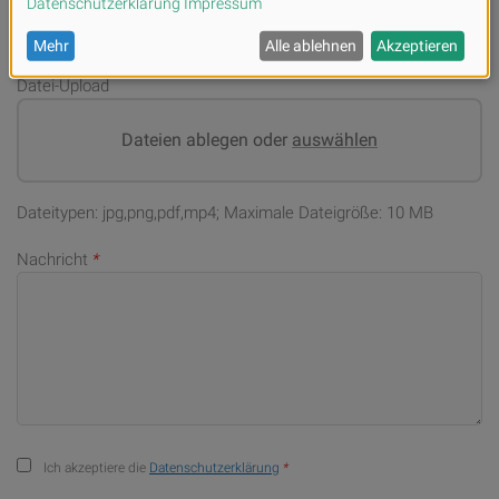
Datei-Upload
Dateien ablegen oder
auswählen
Dateitypen: jpg,png,pdf,mp4; Maximale Dateigröße: 10 MB
Nachricht
*
Ich akzeptiere die
Datenschutzerklärung
*