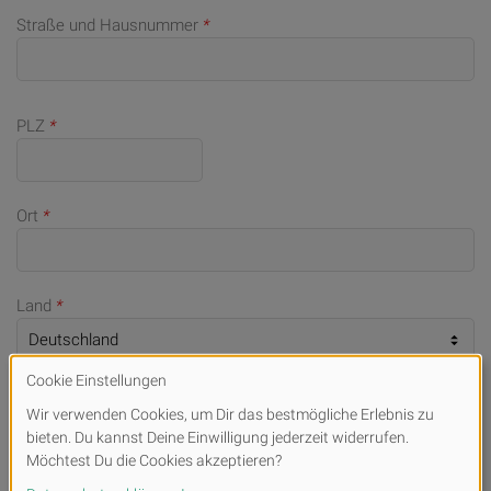
Straße und Hausnummer
*
PLZ
*
Ort
*
Land
*
Telefonnummer (bei Rückfragen)
E-Mail
*