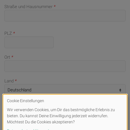
Straße und Hausnummer
*
PLZ
*
Ort
*
Land
*
Telefonnummer (bei Rückfragen)
E-Mail
*