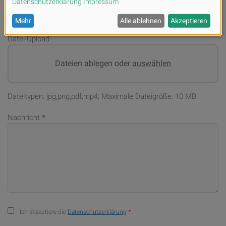
Datei-Upload
Dateien ablegen oder
auswählen
Dateitypen: jpg,png,pdf,mp4; Maximale Dateigröße: 10 MB
Nachricht
*
Ich akzeptiere die
Datenschutzerklärung
*