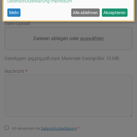
Datei-Upload
Dateien ablegen oder
auswählen
Dateitypen: jpg,png,pdf,mp4; Maximale Dateigröße: 10 MB
Nachricht
*
Ich akzeptiere die
Datenschutzerklärung
*