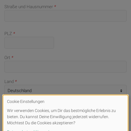
Straße und Hausnummer
*
PLZ
*
Ort
*
Land
*
Telefonnummer (bei Rückfragen)
E-Mail
*