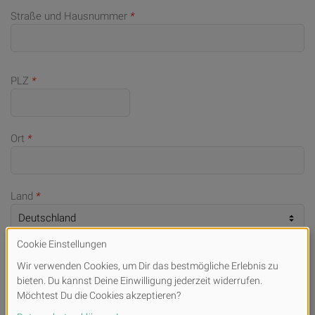
Straße und Hausnummer
*
PLZ
*
Ort
*
Land
*
Telefonnummer (bei Rückfragen)
E-Mail
*