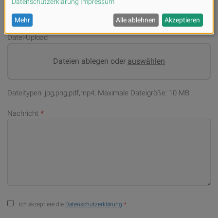
Datei-Upload
Dateien ablegen oder
auswählen
Dateitypen: jpg,png,pdf,mp4; Maximale Dateigröße: 10 MB
Nachricht
*
Ich akzeptiere die
Datenschutzerklärung
*