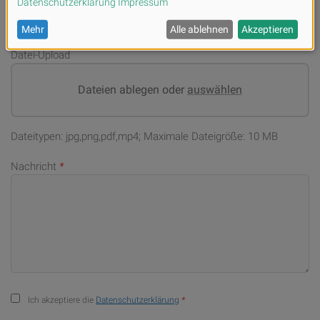
Datei-Upload
Dateien ablegen oder
auswählen
Dateitypen: jpg,png,pdf,mp4; Maximale Dateigröße: 10 MB
Nachricht
*
Ich akzeptiere die
Datenschutzerklärung
*