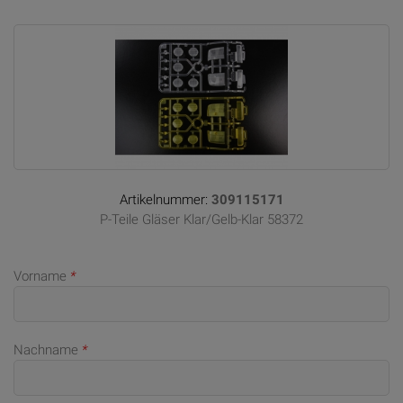
Artikelnummer:
309115171
P-Teile Gläser Klar/Gelb-Klar 58372
Vorname
*
Nachname
*