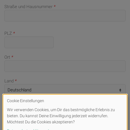
Straße und Hausnummer
*
PLZ
*
Ort
*
Land
*
Telefonnummer (bei Rückfragen)
E-Mail
*