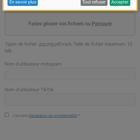
Téléchargement de fichiers
Faites glisser vos fichiers ou
Parcourir
Types de fichier: jpg,png,pdf,mp4; Taille de fichier maximum: 10
MB
Nom d'utilisateur Instagram
Nom d'utilisateur TikTok
J’accepte
Déclaration de confidentialité
*