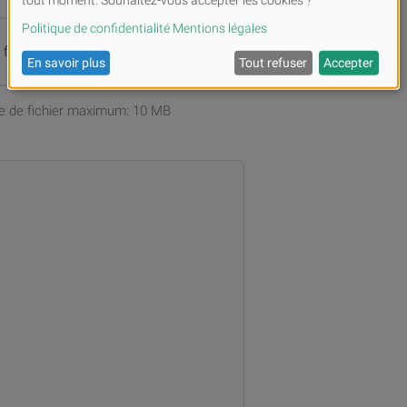
s fichiers ou
Parcourir
ille de fichier maximum: 10 MB