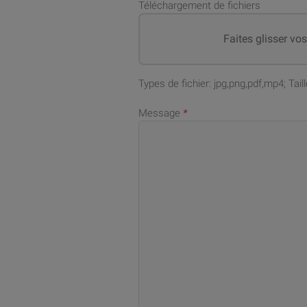
Téléchargement de fichiers
Faites glisser vo
Types de fichier: jpg,png,pdf,mp4; Ta
Message
*