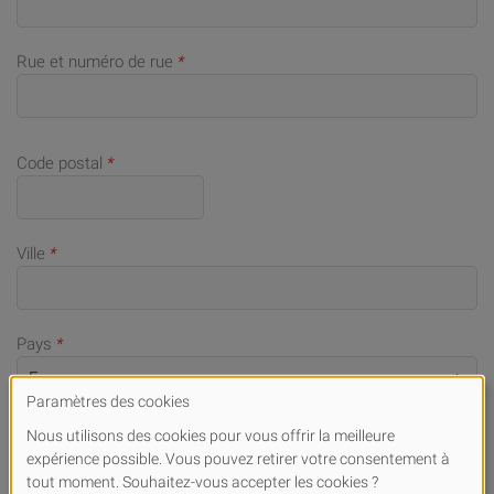
Rue et numéro de rue
*
Code postal
*
Ville
*
Pays
*
Numéro de téléphone portable (en cas de demandes)