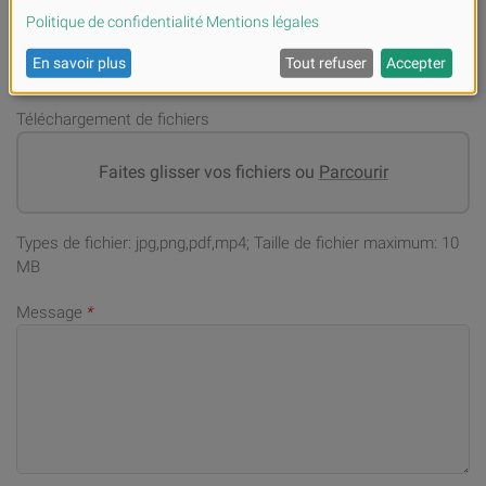
Adresse email
*
Téléchargement de fichiers
Faites glisser vos fichiers ou
Parcourir
Types de fichier: jpg,png,pdf,mp4; Taille de fichier maximum: 10
MB
Message
*