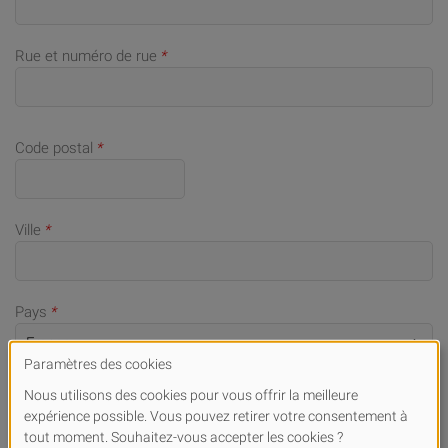
Rue et numéro de rue
*
Code postal
*
Ville
*
Pays
*
Numéro de téléphone portable (en cas de demandes)