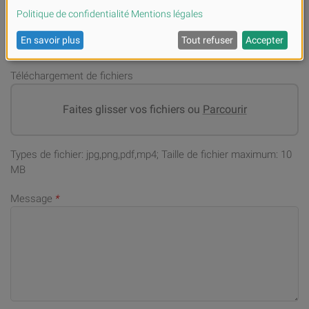
Adresse email
*
Téléchargement de fichiers
Faites glisser vos fichiers ou
Parcourir
Types de fichier: jpg,png,pdf,mp4; Taille de fichier maximum: 10
MB
Message
*