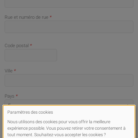
Rue et numéro de rue
*
Code postal
*
Ville
*
Pays
*
Numéro de téléphone portable (en cas de demandes)