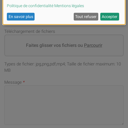
Adresse email
*
Téléchargement de fichiers
Faites glisser vos fichiers ou
Parcourir
Types de fichier: jpg,png,pdf,mp4; Taille de fichier maximum: 10
MB
Message
*