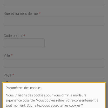
Rue et numéro de rue
*
Code postal
*
Ville
*
Pays
*
Numéro de téléphone portable (en cas de demandes)