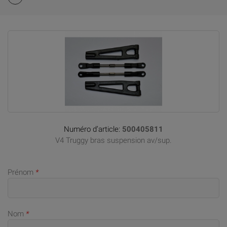
Numéro d’article:
500405811
V4 Truggy bras suspension av/sup.
Prénom
*
Nom
*