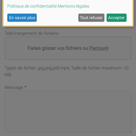
Adresse email
*
Téléchargement de fichiers
Faites glisser vos fichiers ou
Parcourir
Types de fichier: jpg,png,pdf,mp4; Taille de fichier maximum: 10
MB
Message
*