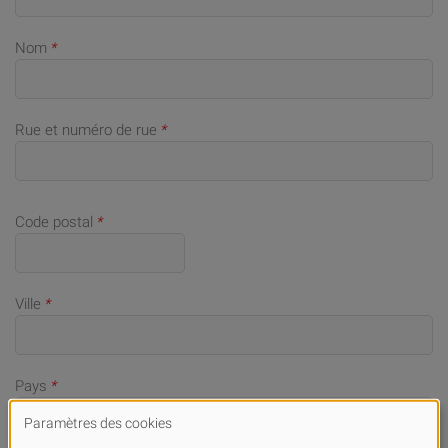
Nom
*
Rue et numéro de rue
*
Code postal
*
Ville
*
Pays
*