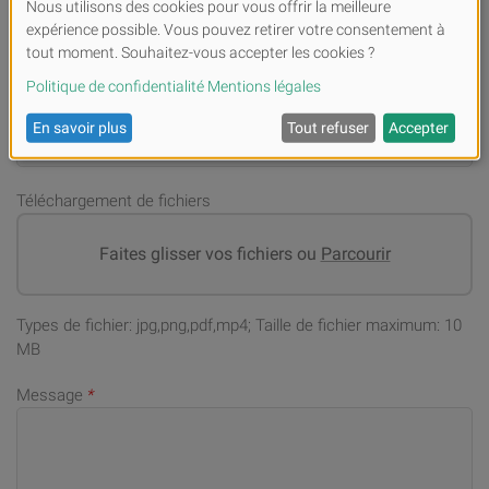
Numéro de téléphone portable (en cas de demandes)
*
Adresse email
*
Téléchargement de fichiers
Faites glisser vos fichiers ou
Parcourir
Types de fichier: jpg,png,pdf,mp4; Taille de fichier maximum: 10
MB
Message
*