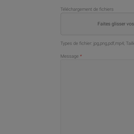
Téléchargement de fichiers
Faites glisser vo
Types de fichier: jpg,png,pdf,mp4; Ta
Message
*