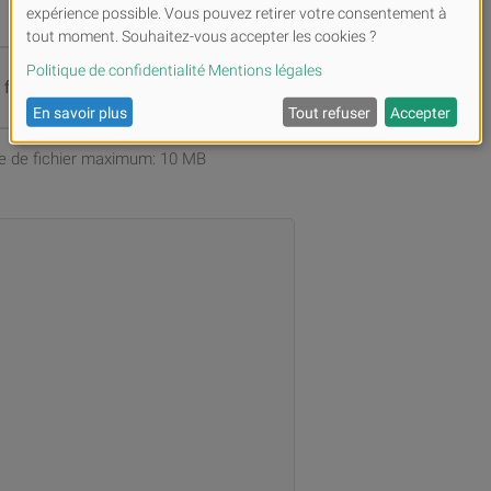
s fichiers ou
Parcourir
ille de fichier maximum: 10 MB