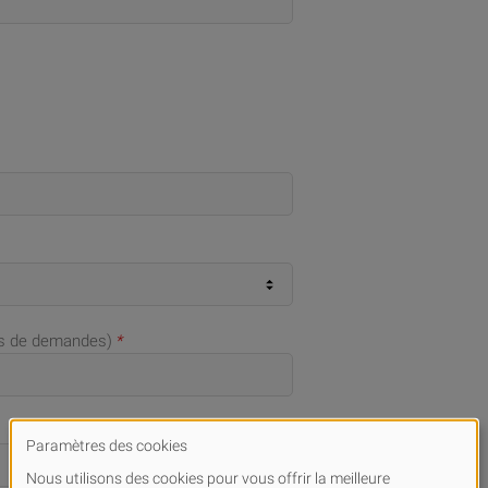
as de demandes)
*