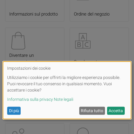
Informazioni sul prodotto
Ordine del negozio
Diventare un
concessionario
Scuola- materna
Richiesta di donazione
Lotteria