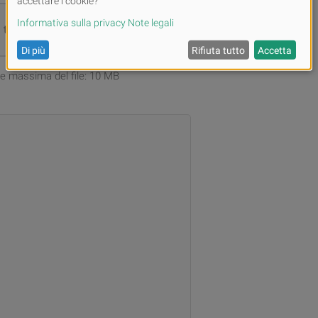
i tuoi file oppure
Carica
one massima del file: 10 MB