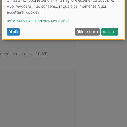
i tuoi file oppure
Carica
one massima del file: 10 MB