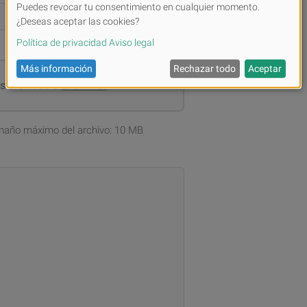
us archivos o
Examinar
amaño máximo del archivo: 10 MB