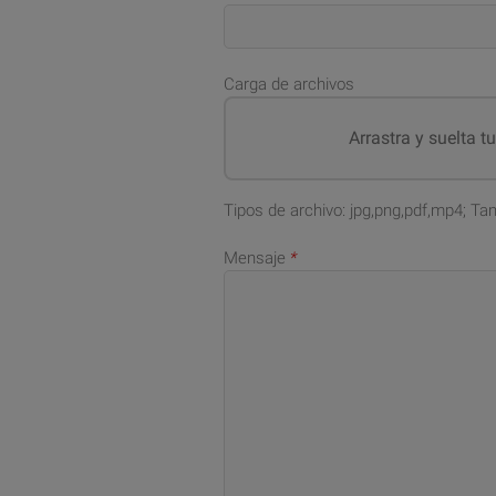
Carga de archivos
Arrastra y suelta t
Tipos de archivo: jpg,png,pdf,mp4; T
Mensaje
*