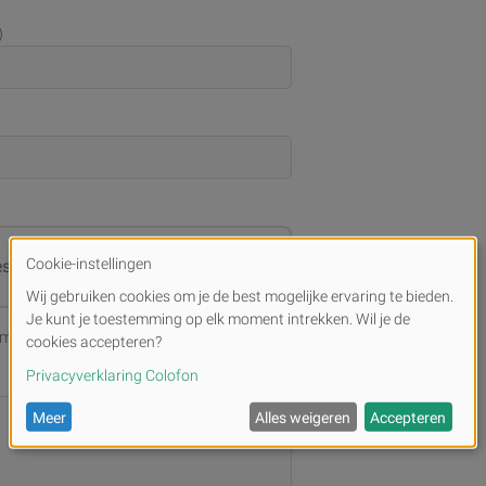
)
estanden of
Bladeren
imale bestandsgrootte: 10 MB