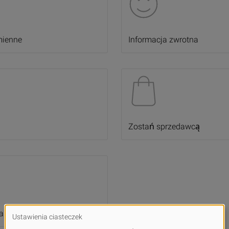
mienne
Informacja zwrotna
Zostań sprzedawcą
 z influencerami