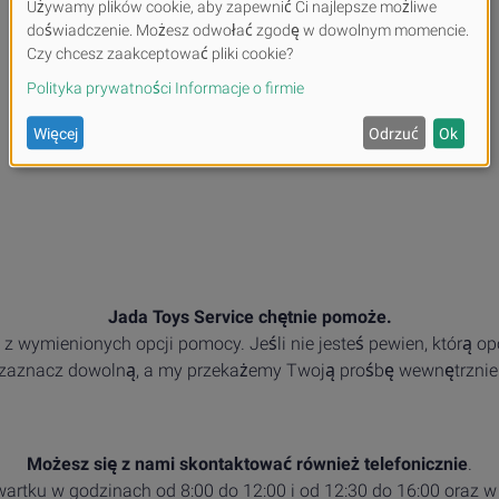
Jada Toys Service chętnie pomoże.
z wymienionych opcji pomocy. Jeśli nie jesteś pewien, którą op
zaznacz dowolną, a my przekażemy Twoją prośbę wewnętrznie
Możesz się z nami skontaktować również telefonicznie
.
artku w godzinach od 8:00 do 12:00 i od 12:30 do 16:00 oraz w 